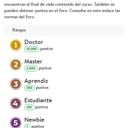
encuentran al final de cada contenido del curso. También se
pueden obtener puntos en el foro. Consulte en este enlace las
normas del foro.
Rangos
Doctor
punto
s
10,000
Master
punto
s
2,000
Aprendiz
punto
s
500
Estudiante
punto
s
100
Newbie
punto
s
1